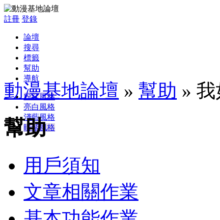
註冊
登錄
論壇
搜尋
標籤
幫助
導航
動漫基地論壇
»
幫助
» 
粉紅風格
亮白風格
淺藍風格
幫助
暗紫風格
用戶須知
文章相關作業
基本功能作業