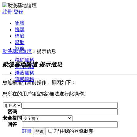
註冊
登錄
論壇
搜尋
標籤
幫助
導航
動漫基地論壇
» 提示信息
粉紅風格
動漫基地論壇 提示信息
亮白風格
淺藍風格
暗紫風格
您無權進行當前操作，原因如下：
您所在的用戶組(訪客)無法進行此操作。
密碼
安全提問
回答
註冊
記住我的登錄狀態
登錄