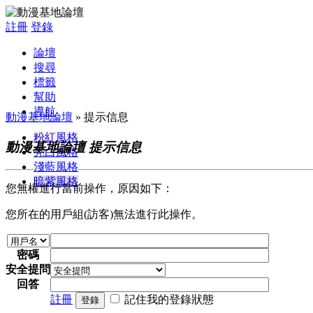
註冊
登錄
論壇
搜尋
標籤
幫助
導航
動漫基地論壇
» 提示信息
粉紅風格
動漫基地論壇 提示信息
亮白風格
淺藍風格
暗紫風格
您無權進行當前操作，原因如下：
您所在的用戶組(訪客)無法進行此操作。
密碼
安全提問
回答
註冊
記住我的登錄狀態
登錄