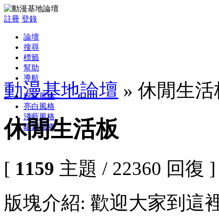
註冊
登錄
論壇
搜尋
標籤
幫助
導航
動漫基地論壇
» 休閒生活
粉紅風格
亮白風格
淺藍風格
休閒生活板
暗紫風格
[
1159
主題 / 22360 回復 ]
版塊介紹: 歡迎大家到