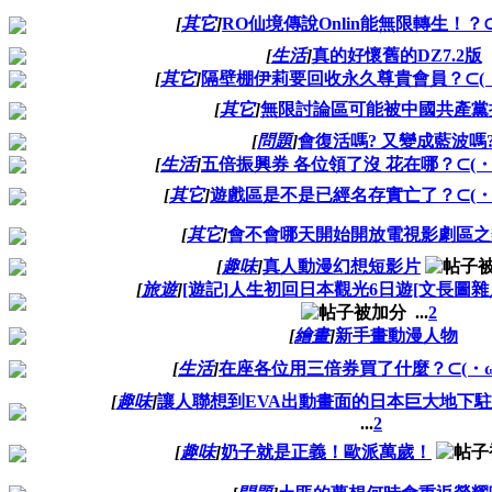
[
其它
]
RO仙境傳說Onlin能無限轉生！？⊂
[
生活
]
真的好懷舊的DZ7.2版
[
其它
]
隔壁棚伊莉要回收永久尊貴會員？⊂(・
[
其它
]
無限討論區可能被中國共產黨
[
問題
]
會復活嗎? 又變成藍波嗎
[
生活
]
五倍振興券 各位領了沒 花在哪？⊂(・
[
其它
]
遊戲區是不是已經名存實亡了？⊂(・
[
其它
]
會不會哪天開始開放電視影劇區之
[
趣味
]
真人動漫幻想短影片
[
旅遊
]
[遊記]人生初回日本觀光6日遊[文長圖雜人猥
...
2
[
繪畫
]
新手畫動漫人物
[
生活
]
在座各位用三倍券買了什麼？⊂(・ω
[
趣味
]
讓人聯想到EVA出動畫面的日本巨大地下
...
2
[
趣味
]
奶子就是正義！歐派萬歲！