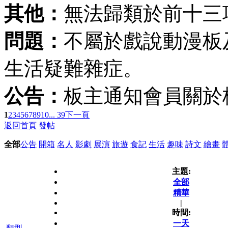
其他：
無法歸類於前十三
問題：
不屬於戲說動漫板
生活疑難雜症。
公告：
板主通知會員關於
1
2
3
4
5
6
7
8
9
10
... 39
下一頁
返回首頁
發帖
全部
公告
開箱
名人
影劇
展演
旅遊
食記
生活
趣味
詩文
繪畫
主題:
全部
精華
|
時間:
一天