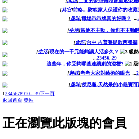
[
問題
]
土匪的夢想何時會重返榮耀
[
其它
]
前略....防範家人保護你的收藏
[
趣味
]
職場乖乖牌真的好嗎？
...
[
生活
]
當他不主動，你也不主動時.
[
食記
]
台中 吉普賽民歌西餐廳
[
生活
]
現在的一千元能夠讓人活多久？
...
2
3
4
5
6
..
29
這些年，你受夠哪些連續劇的濫梗?
[
趣味
]
考考大家對藝術的眼光
...
2
[
趣味
]
傑尼龜-天然呆的小龜寶可
1
2
3
4
5
6
7
8
9
10
... 39
下一頁
返回首頁
發帖
正在瀏覽此版塊的會員