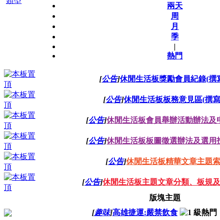
類型
兩天
周
月
季
|
熱門
[
公告
]
休閒生活板獎勵會員紀錄(撰
[
公告
]
休閒生活板板務意見區(撰寫
[
公告
]
休閒生活板會員舉辦活動辦法及
[
公告
]
休閒生活板板圖徵選辦法及選用
[
公告
]
休閒生活板精華文章主題
[
公告
]
休閒生活板主題文章分類、板規
版塊主題
[
趣味
]
高雄捷運:嚴禁飲食