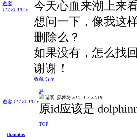
今天心血来潮上来
遊客
117.81.192.x
想问一下，像我这
删除么？
如果没有，怎么找
谢谢！
收藏
分享
#
2
遊客
發表於 2015-1-7 22:18
遊客
117.81.192.x
原id应该是 dolphinm
TOP
thanatos