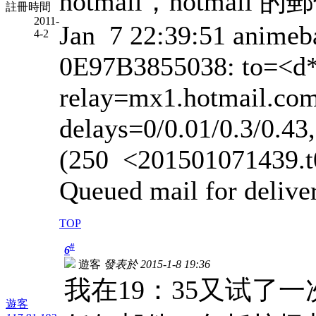
hotmail，hotma
註冊時間
2011-
Jan 7 22:39:51 animeba
4-2
0E97B3855038: to=<d
relay=mx1.hotmail.com
delays=0/0.01/0.3/0.43,
(250 <201501071439.
Queued mail for delive
TOP
#
6
遊客
發表於 2015-1-8 19:36
我在19：35又试了
遊客