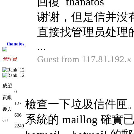
回復 thanatos
谢谢，但是信并没
直接找管理员处理
...
thanatos
Guest from 117.81.192
管理員
威望
0
貢獻
檢查一下垃圾信件匣
127
參與
606
系統的 maillog 確實
GJ
2249