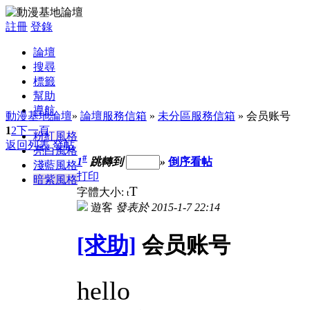
註冊
登錄
論壇
搜尋
標籤
幫助
導航
動漫基地論壇
»
論壇服務信箱
»
未分區服務信箱
» 会员账号
1
2
下一頁
粉紅風格
返回列表
發帖
亮白風格
#
1
跳轉到
»
倒序看帖
淺藍風格
打印
暗紫風格
T
字體大小:
t
遊客
發表於 2015-1-7 22:14
[求助]
会员账号
hello