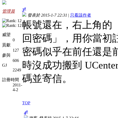
#
3
管理員
發表於 2015-1-7 22:31
|
只看該作者
帳號還在，右上角的
威望
回密碼」，用你當初
0
貢獻
密碼似乎在前任還是
127
參與
606
時沒成功搬到 UCen
GJ
2249
碼並寄信。
註冊時間
2011-
4-2
TOP
#
4