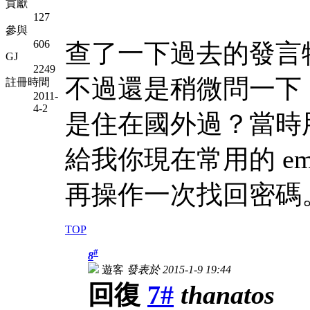
貢獻
127
參與
606
查了一下過去的發言
GJ
2249
不過還是稍微問一下
註冊時間
2011-
4-2
是住在國外過？當時用
給我你現在常用的 ema
再操作一次找回密碼
TOP
#
8
遊客
發表於 2015-1-9 19:44
回復
7#
thanatos